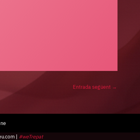
Entrada següent
→
one
eu.com
|
#weTrepat