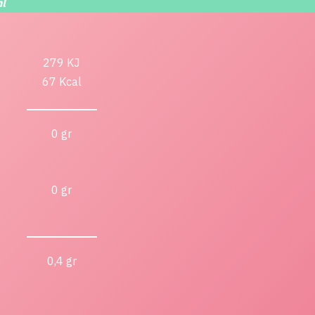
l
279 KJ
67 Kcal
0 gr
0 gr
0,4 gr