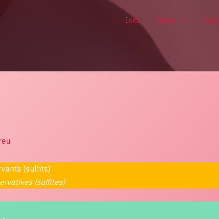
Inici
Celler
Prod
reu
vants (sulfits)
ervatives (sulfites)