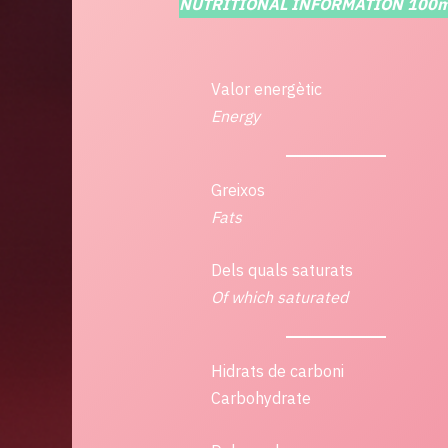
NUTRITIONAL INFORMATION 100m
Valor energètic
Energy
Greixos
Fats
Dels quals saturats
Of which saturated
Hidrats de carboni
Carbohydrate