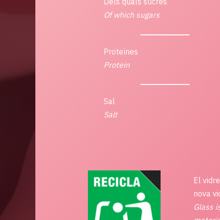
Dels quals sucres
Of which
sugars
Proteïnes
Protein
Sal
Salt
El vidr
nova vi
Glass i
materia