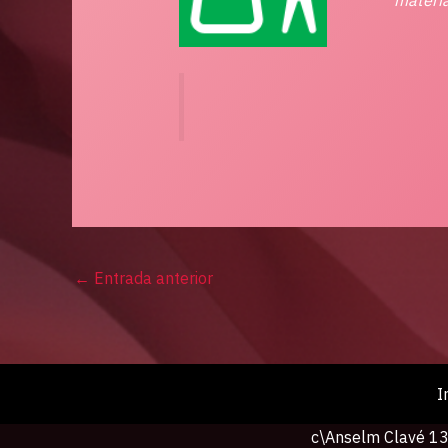
←
Entrada anterior
I
c\Anselm Clavé 13,