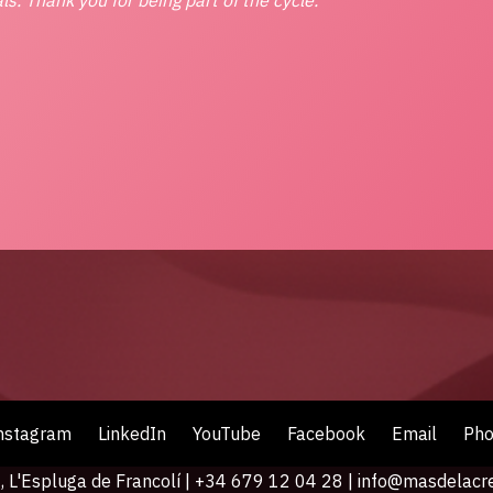
nstagram
LinkedIn
YouTube
Facebook
Email
Ph
 L'Espluga de Francolí | +34 679 12 04 28 |
info@masdelacr