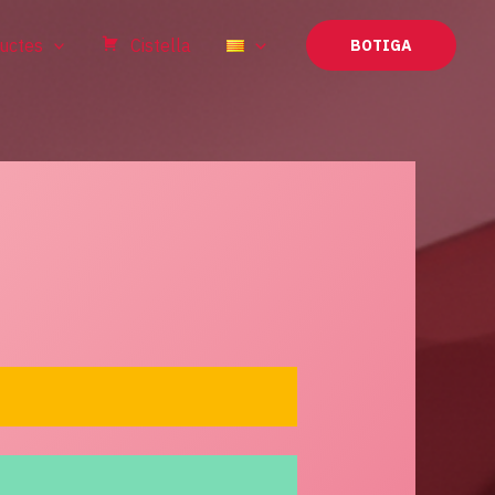
uctes
Cistella
BOTIGA