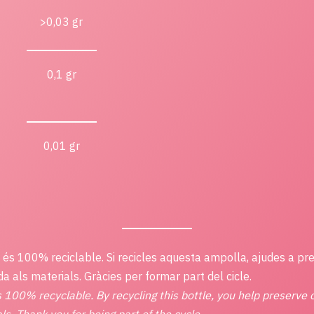
>0,03 gr
0,1 gr
0,01 gr
e és 100% reciclable. Si recicles aquesta ampolla, ajudes a pre
da als materials. Gràcies per formar part del cicle.
s 100% recyclable. By recycling this bottle, you help preserve 
ls. Thank you for being part of the cycle.