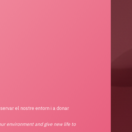
servar el nostre entorn i a donar
our environment and give new life to