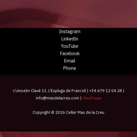
Instagram
LinkedIn
YouTube
Facebook
Email
Phone
c\Anselm Clavé 13, L'Espluga de Francolí | +34 679 12 04 28 |
info@masdelacreu.com
|
#weTrepat
Copyright © 2026 Celler Mas de la Creu