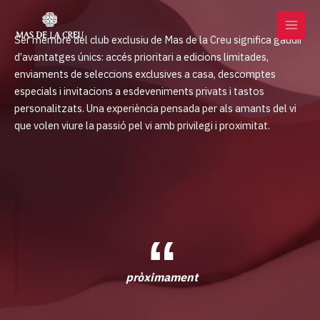
Vés
MAI
al
MEN
Ser membre del club exclusiu de Mas de la Creu significa gaudir
contingut
d’avantatges únics: accés prioritari a edicions limitades,
enviaments de seleccions exclusives a casa, descomptes
especials i invitacions a esdeveniments privats i tastos
personalitzats. Una experiència pensada per als amants del vi
que volen viure la passió pel vi amb privilegi i proximitat.
pròximament