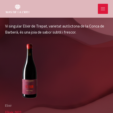
Vés
MAI
al
MEN
contingut
Vi singular Elixir de Trepat, varietat autòctona de la Conca de
Barberà, és una joia de sabor subtil i frescor.
Elixir
Elixir 2022