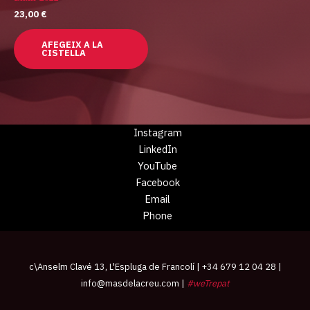
23,00
€
AFEGEIX A LA
CISTELLA
Instagram
LinkedIn
YouTube
Facebook
Email
Phone
c\Anselm Clavé 13, L'Espluga de Francolí | +34 679 12 04 28 |
info@masdelacreu.com
|
#weTrepat