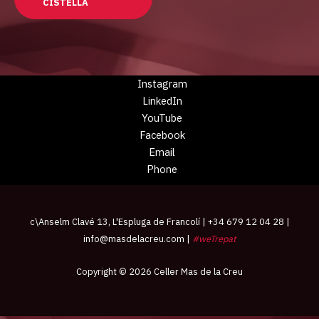
CISTELLA
Instagram
LinkedIn
YouTube
Facebook
Email
Phone
c\Anselm Clavé 13, L'Espluga de Francolí | +34 679 12 04 28 |
info@masdelacreu.com
|
#weTrepat
Copyright © 2026 Celler Mas de la Creu