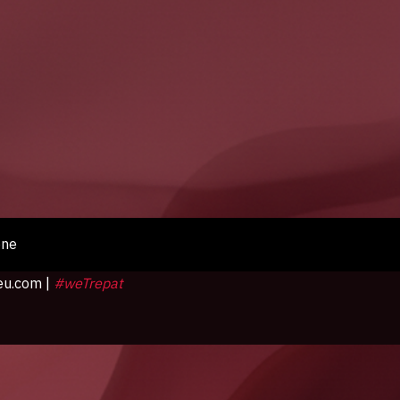
one
eu.com
|
#weTrepat