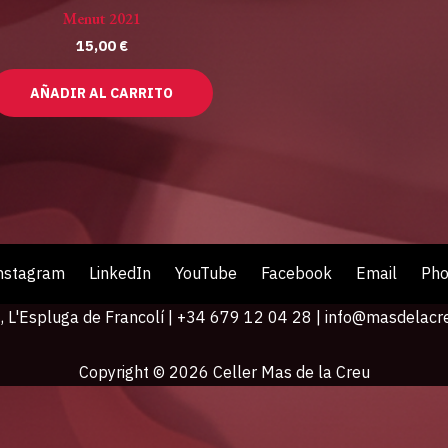
Menut 2021
15,00
€
AÑADIR AL CARRITO
nstagram
LinkedIn
YouTube
Facebook
Email
Ph
 L'Espluga de Francolí | +34 679 12 04 28 |
info@masdelacr
Copyright © 2026 Celler Mas de la Creu