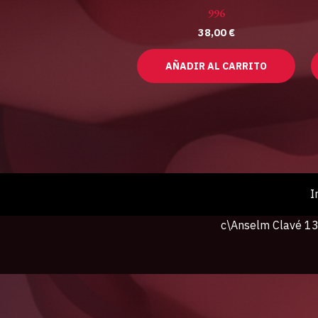
996
38,00
€
AÑADIR AL CARRITO
I
c\Anselm Clavé 13,