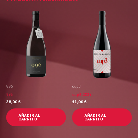
996
cup3
996
cup3-2024
38,00
€
11,00
€
AÑADIR AL
AÑADIR AL
CARRITO
CARRITO