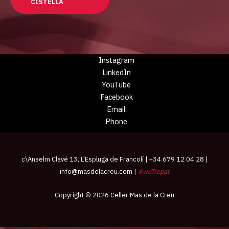
CISTELLA
Instagram
LinkedIn
YouTube
Facebook
Email
Phone
c\Anselm Clavé 13, L'Espluga de Francolí | +34 679 12 04 28 |
info@masdelacreu.com
|
#weTrepat
Copyright © 2026 Celler Mas de la Creu