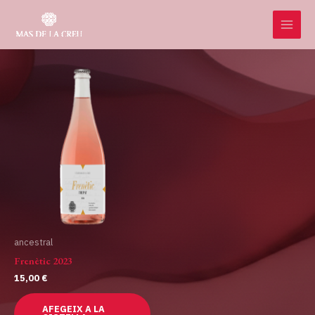
Vés
MAI
al
MEN
contingut
ancestral
Frenètic 2023
15,00
€
AFEGEIX A LA